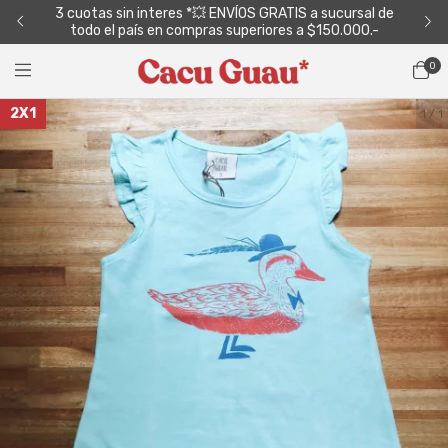
para
3 cuotas sin interes *💥 ENVÍOS GRATIS a sucursal de
3 c
todo el país en compras superiores a $150.000.-
0
2X1
1
/
1