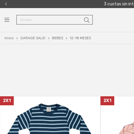
3 cuotas sin in
Inicio
>
GARAGE SALE!
>
BEBES
>
12-18 MESES
2X1
2X1