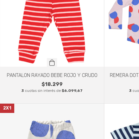
PANTALON RAYADO BEBE ROJO Y CRUDO
REMERA DOT
$18.299
3
cuotas sin interés de
$6.099,67
3
cuo
2X1