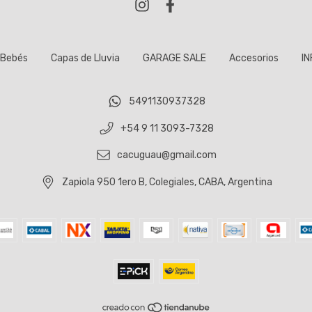
Bebés
Capas de Lluvia
GARAGE SALE
Accesorios
IN
5491130937328
+54 9 11 3093-7328
cacuguau@gmail.com
Zapiola 950 1ero B, Colegiales, CABA, Argentina