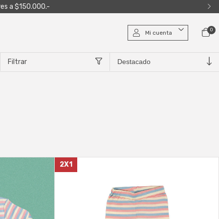
res a $150.000.-
0
Mi cuenta
Filtrar
2X1