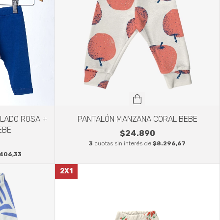
LADO ROSA +
PANTALÓN MANZANA CORAL BEBE
EBE
$24.890
3
cuotas sin interés de
$8.296,67
.406,33
2X1