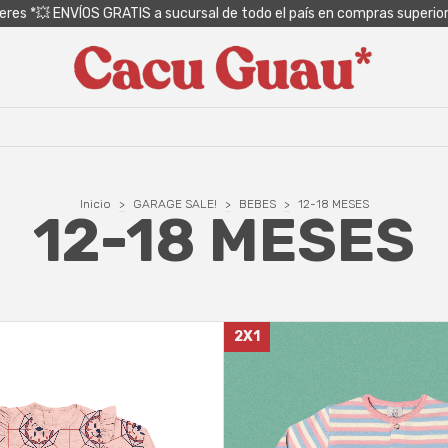
teres *💥 ENVÍOS GRATIS a sucursal de todo el país en compras superio
Inicio
>
GARAGE SALE!
>
BEBES
>
12-18 MESES
12-18 MESES
2X1