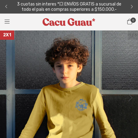
para
3 cuotas sin interes *💥 ENVÍOS GRATIS a sucursal de
3 c
todo el país en compras superiores a $150.000.-
0
2X1
1
/
3