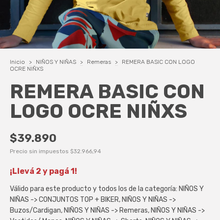
Inicio
>
NIÑOS Y NIÑAS
>
Remeras
>
REMERA BASIC CON LOGO
OCRE NIÑXS
REMERA BASIC CON
LOGO OCRE NIÑXS
$39.890
Precio sin impuestos
$32.966,94
¡Llevá 2 y pagá 1!
Válido para este producto y todos los de la categoría: NIÑOS Y
NIÑAS -> CONJUNTOS TOP + BIKER, NIÑOS Y NIÑAS ->
Buzos/Cardigan, NIÑOS Y NIÑAS -> Remeras, NIÑOS Y NIÑAS ->