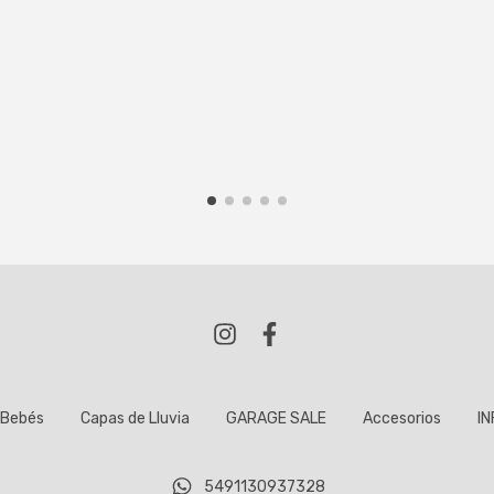
Bebés
Capas de Lluvia
GARAGE SALE
Accesorios
IN
5491130937328