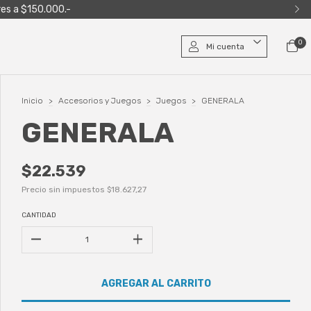
res a $150.000.-
0
Mi cuenta
Inicio
>
Accesorios y Juegos
>
Juegos
>
GENERALA
GENERALA
$22.539
Precio sin impuestos
$18.627,27
CANTIDAD