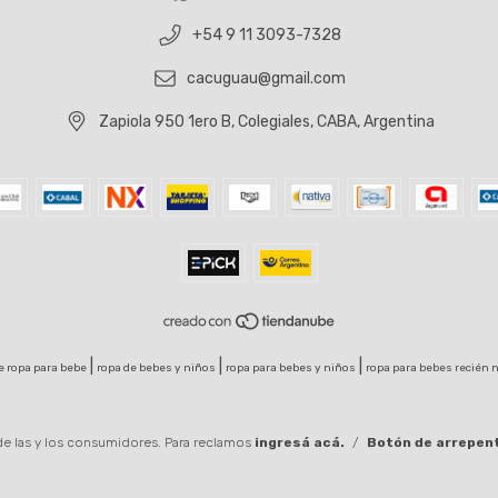
+54 9 11 3093-7328
cacuguau@gmail.com
Zapiola 950 1ero B, Colegiales, CABA, Argentina
|
|
|
e ropa para bebe
ropa de bebes y niños
ropa para bebes y niños
ropa para bebes recién 
e las y los consumidores. Para reclamos
ingresá acá.
/
Botón de arrepen