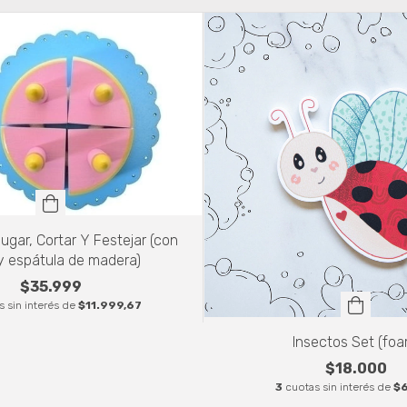
ugar, Cortar Y Festejar (con
 y espátula de madera)
$35.999
s sin interés de
$11.999,67
Insectos Set (foa
$18.000
3
cuotas sin interés de
$