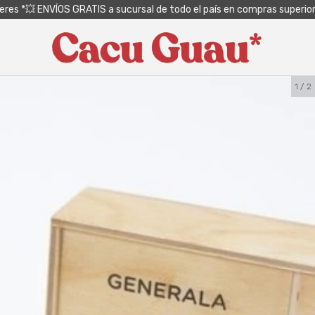
teres *💥 ENVÍOS GRATIS a sucursal de todo el país en compras superio
1
/
2